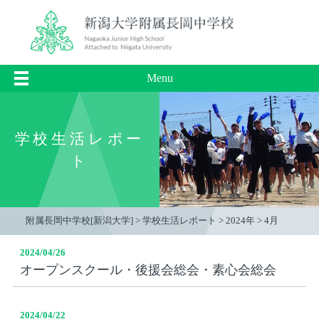
Menu
学校生活レポー
ト
附属長岡中学校[新潟大学]
>
学校生活レポート
>
2024年
>
4月
2024/04/26
オープンスクール・後援会総会・素心会総会
2024/04/22