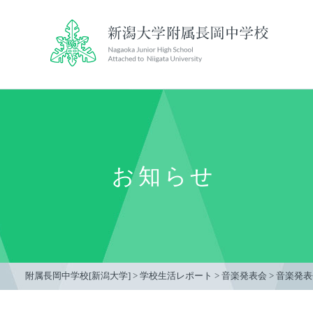
お知らせ
附属長岡中学校[新潟大学]
>
学校生活レポート
>
音楽発表会
>
音楽発表