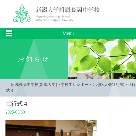
Menu
お知らせ
附属長岡中学校[新潟大学]
>
学校生活レポート
>
地区大会壮行式
>
壮行
式４
壮行式４
2025/05/30