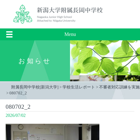
Menu
お知らせ
附属長岡中学校[新潟大学]
>
学校生活レポート
>
不審者対応訓練を実施
>
080702_2
080702_2
2026/07/02